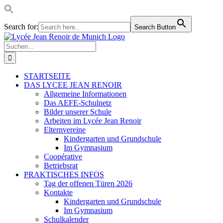
Search for:
Search Button
Skip
LinkedIn
Facebook
Instagram
Rss
to
Suche
content
nach:
STARTSEITE
DAS LYCEE JEAN RENOIR
Allgemeine Informationen
Das AEFE-Schulnetz
Bilder unserer Schule
Arbeiten im Lycée Jean Renoir
Elternvereine
Kindergarten und Grundschule
Im Gymnasium
Coopérative
Betriebsrat
PRAKTISCHES INFOS
Tag der offenen Türen 2026
Kontakte
Kindergarten und Grundschule
Im Gymnasium
Schulkalender