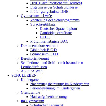
DNL (Fachunterricht auf Deutsch)
Ergebnisse der Schulabschlüsse
Prüfungsergebnisse DNB
Gymnasium – Lycée
Vorstellung des Schulprogramms
Sprachzertifikate
Deutsches Sprachdiplom
Cambridge certificate
DELE
Prüfungsergebnisse BAC
Dokumentationszentrum
Bibliothek B.C.D
Gymnasium C.D.I
Berufsorientierung
Schülerinnen und Schüler mit besonderen
Lernbedürfnissen
AGORA Welt
SCHULLEBEN
Kindergarten
Nachmittagsbetreuung im Kindergarten
Ferienbetreuung im Kindergarten
Grundschule
Hausaufgabenbetreuung
Im Gymnasium
Schulischer Lebensrat