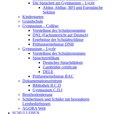
Die Sprachen am Gymnasium – Lycée
Abitur, Abibac, BFI und Europäische
Sektion
Kindergarten
Grundschule
Gymnasium – Collège
Vorstellung des Schulprogramms
DNL (Fachunterricht auf Deutsch)
Ergebnisse der Schulabschlüsse
Prüfungsergebnisse DNB
Gymnasium – Lycée
Vorstellung des Schulprogramms
Sprachzertifikate
Deutsches Sprachdiplom
Cambridge certificate
DELE
Prüfungsergebnisse BAC
Dokumentationszentrum
Bibliothek B.C.D
Gymnasium C.D.I
Berufsorientierung
Schülerinnen und Schüler mit besonderen
Lernbedürfnissen
AGORA Welt
SCHULLEBEN