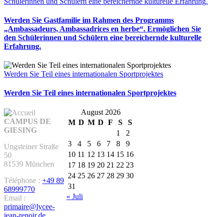
Schülerinnen und Schülern eine bereichernde kulturelle Erfahrung.
Werden Sie Gastfamilie im Rahmen des Programms
„Ambassadeurs, Ambassadrices en herbe“. Ermöglichen Sie
den Schülerinnen und Schülern eine bereichernde kulturelle
Erfahrung.
Werden Sie Teil eines internationalen Sportprojektes
Werden Sie Teil eines internationalen Sportprojektes
August 2026
CAMPUS DE
M
D
M
D
F
S
S
GIESING
1
2
3
4
5
6
7
8
9
Ungsteiner Straße
10
11
12
13
14
15
16
50
81539 München
17
18
19
20
21
22
23
24
25
26
27
28
29
30
Téléphone :
+49 89
31
68999770
« Juli
Email :
primaire@lycee-
jean-renoir.de