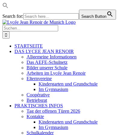
Search for:
Search Button
Skip
LinkedIn
Facebook
Instagram
Rss
to
Suche
content
nach:
STARTSEITE
DAS LYCEE JEAN RENOIR
Allgemeine Informationen
Das AEFE-Schulnetz
Bilder unserer Schule
Arbeiten im Lycée Jean Renoir
Elternvereine
Kindergarten und Grundschule
Im Gymnasium
Coopérative
Betriebsrat
PRAKTISCHES INFOS
Tag der offenen Türen 2026
Kontakte
Kindergarten und Grundschule
Im Gymnasium
Schulkalender