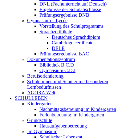
DNL (Fachunterricht auf Deutsch)
Ergebnisse der Schulabschlüsse
Prüfungsergebnisse DNB
Gymnasium – Lycée
Vorstellung des Schulprogramms
Sprachzertifikate
Deutsches Sprachdiplom
Cambridge certificate
DELE
Prüfungsergebnisse BAC
Dokumentationszentrum
Bibliothek B.C.D
Gymnasium C.D.I
Berufsorientierung
Schülerinnen und Schüler mit besonderen
Lernbedürfnissen
AGORA Welt
SCHULLEBEN
Kindergarten
Nachmittagsbetreuung im Kindergarten
Ferienbetreuung im Kindergarten
Grundschule
Hausaufgabenbetreuung
Im Gymnasium
Schulischer Lebensrat