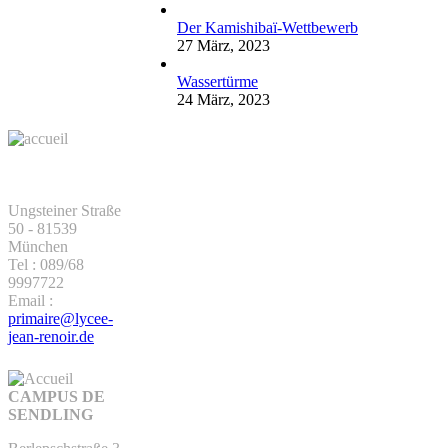
Der Kamishibaï-Wettbewerb
27 März, 2023
Wassertürme
24 März, 2023
KONTAKT -
STANDORT
GIESING
Ungsteiner Straße
50 - 81539
München
Tel : 089/68
9997722
Email :
primaire@lycee-
jean-renoir.de
CAMPUS DE
SENDLING