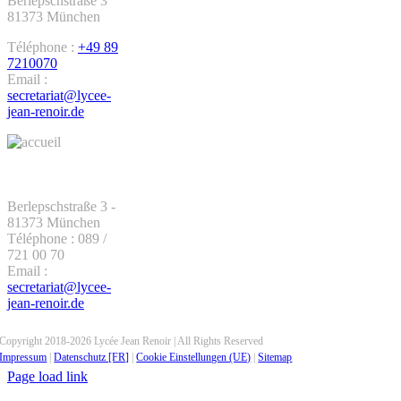
Berlepschstraße 3
81373 München
Téléphone :
+49 89
7210070
Email :
secretariat@lycee-
jean-renoir.de
KONTAKT -
STANDORT
SENDLING
Berlepschstraße 3 -
81373 München
Téléphone : 089 /
721 00 70
Email :
secretariat@lycee-
jean-renoir.de
Copyright 2018-2026 Lycée Jean Renoir | All Rights Reserved
Impressum
|
Datenschutz [FR]
|
Cookie Einstellungen (UE)
|
Sitemap
Page load link