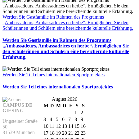
Werden Sie Gastfamilie im Rahmen des Programms
„Ambassadeurs, Ambassadrices en herbe“. Ermöglichen Sie den
Schülerinnen und Schülern eine bereichernde kulturelle Erfahrung.
Werden Sie Gastfamilie im Rahmen des Programms
„Ambassadeurs, Ambassadrices en herbe“. Ermöglichen Sie
den Schülerinnen und Schülern eine bereichernde kulturelle
Erfahrung.
Werden Sie Teil eines internationalen Sportprojektes
Werden Sie Teil eines internationalen Sportprojektes
August 2026
CAMPUS DE
M
D
M
D
F
S
S
GIESING
1
2
3
4
5
6
7
8
9
Ungsteiner Straße
10
11
12
13
14
15
16
50
81539 München
17
18
19
20
21
22
23