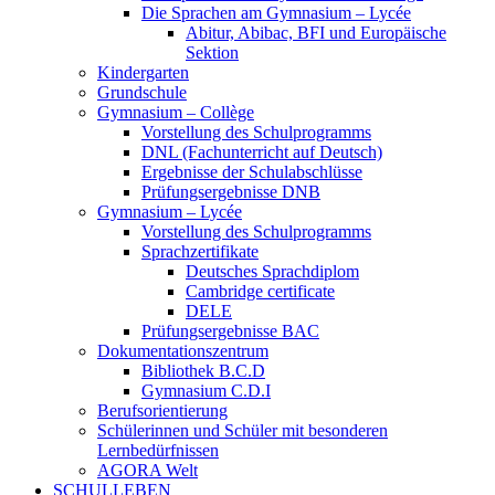
Die Sprachen am Gymnasium – Lycée
Abitur, Abibac, BFI und Europäische
Sektion
Kindergarten
Grundschule
Gymnasium – Collège
Vorstellung des Schulprogramms
DNL (Fachunterricht auf Deutsch)
Ergebnisse der Schulabschlüsse
Prüfungsergebnisse DNB
Gymnasium – Lycée
Vorstellung des Schulprogramms
Sprachzertifikate
Deutsches Sprachdiplom
Cambridge certificate
DELE
Prüfungsergebnisse BAC
Dokumentationszentrum
Bibliothek B.C.D
Gymnasium C.D.I
Berufsorientierung
Schülerinnen und Schüler mit besonderen
Lernbedürfnissen
AGORA Welt
SCHULLEBEN