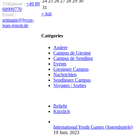
24
25
26
27
28
29
30
Téléphone :
+49 89
31
68999770
« Juli
Email :
primaire@lycee-
jean-renoir.de
Catégories
Andere
Campus de Giesing
Campus de Sendling
Events
Giesinger Campus
Nachrichten
Sendlinger Campus
Voyages / Sorties
Beliebt
Kürzlich
International Youth Games (Jugendspiele)
19 Juni, 2023