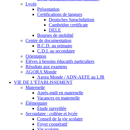
Lycée
Présentation
Certifications de langues
Deutsches Sprachdiplom
Cambridge certificate
DELE
Bourses de mobilité
Centre de documentation
B.C.D. au primaire
C.D.I. au secondaire
Orientation
Élèves à besoins éducatifs particuliers
Résultats aux examens
AGORA Monde
Agora Monde / ADN-AEFE au LJR
VIE DE L’ÉTABLISSEMENT
Maternelle
Après-midi en maternelle
Vacances en maternelle
Élémentaire
Étude surveillée
Secondaire : collège et lycée
Conseil de la vie scolaire
Foyer coopératif
Vie scolaire