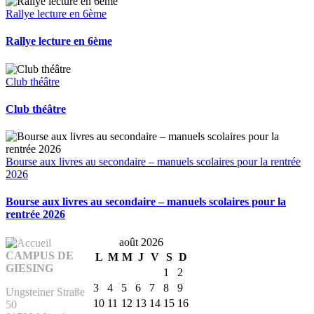
Rallye lecture en 6ème
Rallye lecture en 6ème
Club théâtre
Club théâtre
Bourse aux livres au secondaire – manuels scolaires pour la rentrée
2026
Bourse aux livres au secondaire – manuels scolaires pour la
rentrée 2026
août 2026
CAMPUS DE
L
M
M
J
V
S
D
GIESING
1
2
3
4
5
6
7
8
9
Ungsteiner Straße
10
11
12
13
14
15
16
50