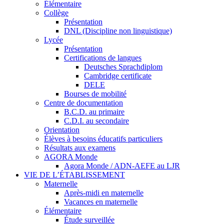
Élémentaire
Collège
Présentation
DNL (Discipline non linguistique)
Lycée
Présentation
Certifications de langues
Deutsches Sprachdiplom
Cambridge certificate
DELE
Bourses de mobilité
Centre de documentation
B.C.D. au primaire
C.D.I. au secondaire
Orientation
Élèves à besoins éducatifs particuliers
Résultats aux examens
AGORA Monde
Agora Monde / ADN-AEFE au LJR
VIE DE L’ÉTABLISSEMENT
Maternelle
Après-midi en maternelle
Vacances en maternelle
Élémentaire
Étude surveillée