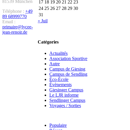
81539 München
17
18
19
20
21
22
23
24
25
26
27
28
29
30
Téléphone :
+49
31
89 68999770
« Juil
Email :
primaire@lycee-
jean-renoir.de
Catégories
Actualités
Association Sportive
Autre
Campus de Giesing
Campus de Sendling
Éco-École
Évènements
Giesinger Campus
Le LJR informe
Sendlinger Campus
Voyages / Sorties
Populaire