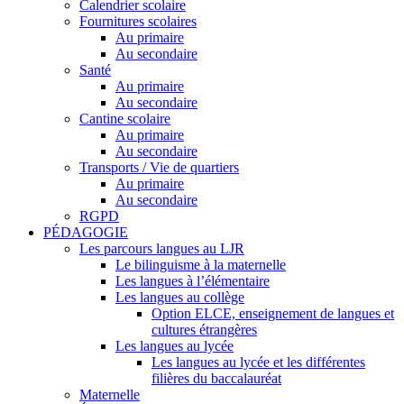
Calendrier scolaire
Fournitures scolaires
Au primaire
Au secondaire
Santé
Au primaire
Au secondaire
Cantine scolaire
Au primaire
Au secondaire
Transports / Vie de quartiers
Au primaire
Au secondaire
RGPD
PÉDAGOGIE
Les parcours langues au LJR
Le bilinguisme à la maternelle
Les langues à l’élémentaire
Les langues au collège
Option ELCE, enseignement de langues et
cultures étrangères
Les langues au lycée
Les langues au lycée et les différentes
filières du baccalauréat
Maternelle