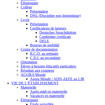
Élémentaire
Collège
Présentation
DNL (Discipline non linguistique)
Lycée
Présentation
Certifications de langues
Deutsches Sprachdiplom
Cambridge certificate
DELE
Bourses de mobilité
Centre de documentation
B.C.D. au primaire
C.D.I. au secondaire
Orientation
Élèves à besoins éducatifs particuliers
Résultats aux examens
AGORA Monde
Agora Monde / ADN-AEFE au LJR
VIE DE L’ÉTABLISSEMENT
Maternelle
Après-midi en maternelle
Vacances en maternelle
Élémentaire
Étude surveillée