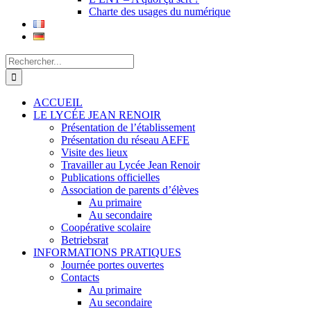
Charte des usages du numérique
Rechercher:
ACCUEIL
LE LYCÉE JEAN RENOIR
Présentation de l’établissement
Présentation du réseau AEFE
Visite des lieux
Travailler au Lycée Jean Renoir
Publications officielles
Association de parents d’élèves
Au primaire
Au secondaire
Coopérative scolaire
Betriebsrat
INFORMATIONS PRATIQUES
Journée portes ouvertes
Contacts
Au primaire
Au secondaire