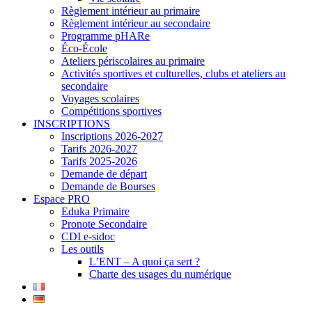
Règlement intérieur au primaire
Règlement intérieur au secondaire
Programme pHARe
Éco-École
Ateliers périscolaires au primaire
Activités sportives et culturelles, clubs et ateliers au
secondaire
Voyages scolaires
Compétitions sportives
INSCRIPTIONS
Inscriptions 2026-2027
Tarifs 2026-2027
Tarifs 2025-2026
Demande de départ
Demande de Bourses
Espace PRO
Eduka Primaire
Pronote Secondaire
CDI e-sidoc
Les outils
L’ENT – A quoi ça sert ?
Charte des usages du numérique