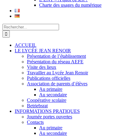
Charte des usages du numérique
Rechercher:
ACCUEIL
LE LYCÉE JEAN RENOIR
Présentation de l’établissement
Présentation du réseau AEFE
Visite des lieux
Travailler au Lycée Jean Renoir
Publications officielles
Association de parents d’élèves
Au primaire
Au secondaire
Coopérative scolaire
Betriebsrat
INFORMATIONS PRATIQUES
Journée portes ouvertes
Contacts
Au primaire
Au secondaire