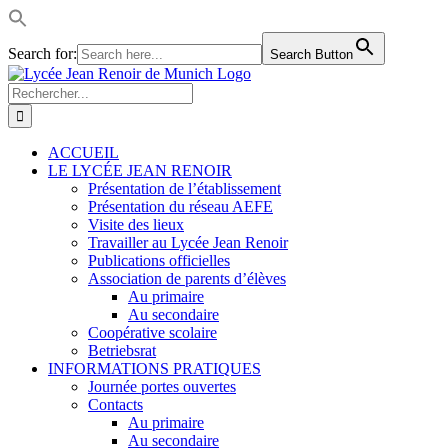
Search for:
Search Button
Passer
LinkedIn
Facebook
Instagram
Rss
au
Rechercher:
contenu
ACCUEIL
LE LYCÉE JEAN RENOIR
Présentation de l’établissement
Présentation du réseau AEFE
Visite des lieux
Travailler au Lycée Jean Renoir
Publications officielles
Association de parents d’élèves
Au primaire
Au secondaire
Coopérative scolaire
Betriebsrat
INFORMATIONS PRATIQUES
Journée portes ouvertes
Contacts
Au primaire
Au secondaire