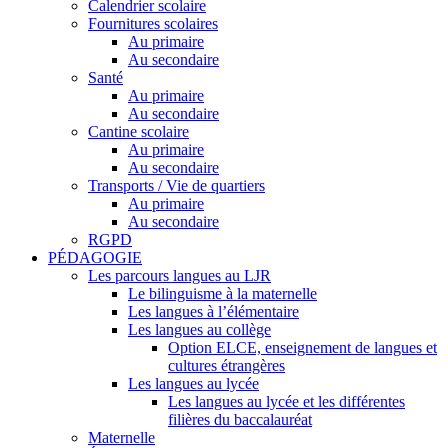
Calendrier scolaire
Fournitures scolaires
Au primaire
Au secondaire
Santé
Au primaire
Au secondaire
Cantine scolaire
Au primaire
Au secondaire
Transports / Vie de quartiers
Au primaire
Au secondaire
RGPD
PÉDAGOGIE
Les parcours langues au LJR
Le bilinguisme à la maternelle
Les langues à l’élémentaire
Les langues au collège
Option ELCE, enseignement de langues et
cultures étrangères
Les langues au lycée
Les langues au lycée et les différentes
filières du baccalauréat
Maternelle