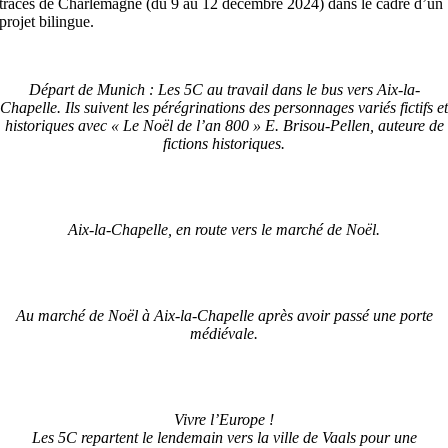
traces de Charlemagne (du 9 au 12 décembre 2024) dans le cadre d’un
projet bilingue.
Départ de Munich : Les 5C au travail dans le bus vers Aix-la-
Chapelle. Ils suivent les pérégrinations des personnages variés fictifs et
historiques avec « Le Noël de l’an 800 » E. Brisou-Pellen, auteure de
fictions historiques.
Aix-la-Chapelle, en route vers le marché de Noël.
Au marché de Noël à Aix-la-Chapelle après avoir passé une porte
médiévale.
Vivre l’Europe !
Les 5C repartent le lendemain vers la ville de Vaals pour une