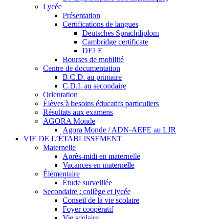
Lycée
Présentation
Certifications de langues
Deutsches Sprachdiplom
Cambridge certificate
DELE
Bourses de mobilité
Centre de documentation
B.C.D. au primaire
C.D.I. au secondaire
Orientation
Élèves à besoins éducatifs particuliers
Résultats aux examens
AGORA Monde
Agora Monde / ADN-AEFE au LJR
VIE DE L’ÉTABLISSEMENT
Maternelle
Après-midi en maternelle
Vacances en maternelle
Élémentaire
Étude surveillée
Secondaire : collège et lycée
Conseil de la vie scolaire
Foyer coopératif
Vie scolaire