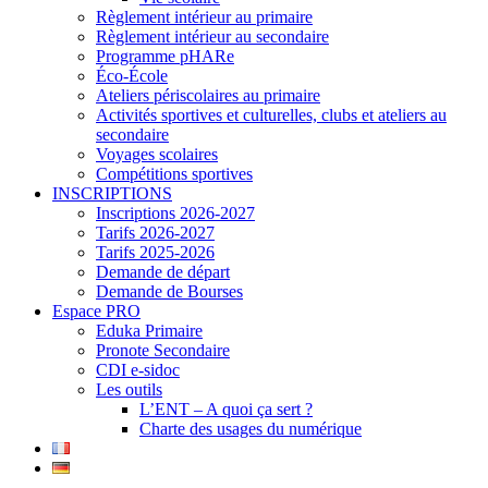
Règlement intérieur au primaire
Règlement intérieur au secondaire
Programme pHARe
Éco-École
Ateliers périscolaires au primaire
Activités sportives et culturelles, clubs et ateliers au
secondaire
Voyages scolaires
Compétitions sportives
INSCRIPTIONS
Inscriptions 2026-2027
Tarifs 2026-2027
Tarifs 2025-2026
Demande de départ
Demande de Bourses
Espace PRO
Eduka Primaire
Pronote Secondaire
CDI e-sidoc
Les outils
L’ENT – A quoi ça sert ?
Charte des usages du numérique