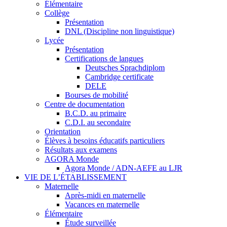
Élémentaire
Collège
Présentation
DNL (Discipline non linguistique)
Lycée
Présentation
Certifications de langues
Deutsches Sprachdiplom
Cambridge certificate
DELE
Bourses de mobilité
Centre de documentation
B.C.D. au primaire
C.D.I. au secondaire
Orientation
Élèves à besoins éducatifs particuliers
Résultats aux examens
AGORA Monde
Agora Monde / ADN-AEFE au LJR
VIE DE L’ÉTABLISSEMENT
Maternelle
Après-midi en maternelle
Vacances en maternelle
Élémentaire
Étude surveillée