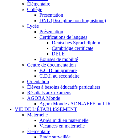
Élémentaire
Collège
Présentation
DNL (Discipline non linguistique)
Lycée
Présentation
Certifications de langues
Deutsches Sprachdiplom
Cambridge certificate
DELE
Bourses de mobilité
Centre de documentation
B.C.D. au primaire
C.D.I. au secondaire
Orientation
Élèves à besoins éducatifs particuliers
Résultats aux examens
AGORA Monde
Agora Monde / ADN-AEFE au LJR
VIE DE L’ÉTABLISSEMENT
Maternelle
Après-midi en maternelle
Vacances en maternelle
Élémentaire
Étude surveillée