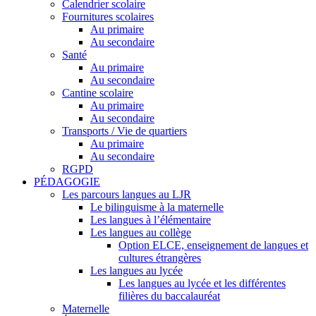
Calendrier scolaire
Fournitures scolaires
Au primaire
Au secondaire
Santé
Au primaire
Au secondaire
Cantine scolaire
Au primaire
Au secondaire
Transports / Vie de quartiers
Au primaire
Au secondaire
RGPD
PÉDAGOGIE
Les parcours langues au LJR
Le bilinguisme à la maternelle
Les langues à l’élémentaire
Les langues au collège
Option ELCE, enseignement de langues et
cultures étrangères
Les langues au lycée
Les langues au lycée et les différentes
filières du baccalauréat
Maternelle