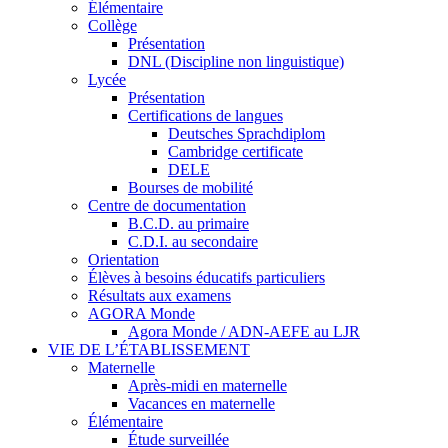
Élémentaire
Collège
Présentation
DNL (Discipline non linguistique)
Lycée
Présentation
Certifications de langues
Deutsches Sprachdiplom
Cambridge certificate
DELE
Bourses de mobilité
Centre de documentation
B.C.D. au primaire
C.D.I. au secondaire
Orientation
Élèves à besoins éducatifs particuliers
Résultats aux examens
AGORA Monde
Agora Monde / ADN-AEFE au LJR
VIE DE L’ÉTABLISSEMENT
Maternelle
Après-midi en maternelle
Vacances en maternelle
Élémentaire
Étude surveillée