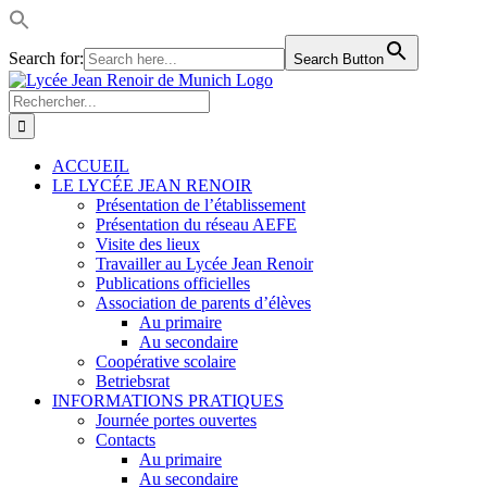
Search for:
Search Button
Passer
LinkedIn
Facebook
Instagram
Rss
au
Rechercher:
contenu
ACCUEIL
LE LYCÉE JEAN RENOIR
Présentation de l’établissement
Présentation du réseau AEFE
Visite des lieux
Travailler au Lycée Jean Renoir
Publications officielles
Association de parents d’élèves
Au primaire
Au secondaire
Coopérative scolaire
Betriebsrat
INFORMATIONS PRATIQUES
Journée portes ouvertes
Contacts
Au primaire
Au secondaire