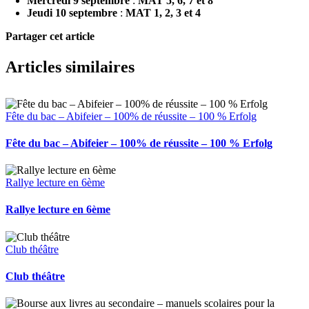
Mercredi 9 septembre
:
MAT 5, 6, 7 et 8
Jeudi 10 septembre
:
MAT 1, 2, 3 et 4
Partager cet article
Facebook
X
Pinterest
Email
Articles similaires
Fête du bac – Abifeier – 100% de réussite – 100 % Erfolg
Fête du bac – Abifeier – 100% de réussite – 100 % Erfolg
Rallye lecture en 6ème
Rallye lecture en 6ème
Club théâtre
Club théâtre