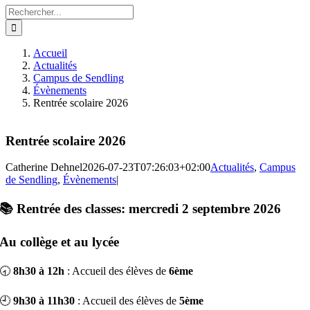
Rechercher:
Accueil
Actualités
Campus de Sendling
Évènements
Rentrée scolaire 2026
Rentrée scolaire 2026
Catherine Dehnel
2026-07-23T07:26:03+02:00
Actualités
,
Campus
de Sendling
,
Évènements
|
📚 Rentrée des classes: mercredi 2 septembre 2026
Au collège et au lycée
🕣
8h30 à 12h
: Accueil des élèves de
6ème
🕘
9h30 à 11h30
: Accueil des élèves de
5ème