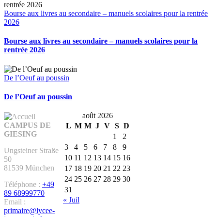
Bourse aux livres au secondaire – manuels scolaires pour la rentrée
2026
Bourse aux livres au secondaire – manuels scolaires pour la
rentrée 2026
De l’Oeuf au poussin
De l’Oeuf au poussin
août 2026
CAMPUS DE
L
M
M
J
V
S
D
GIESING
1
2
3
4
5
6
7
8
9
Ungsteiner Straße
10
11
12
13
14
15
16
50
81539 München
17
18
19
20
21
22
23
24
25
26
27
28
29
30
Téléphone :
+49
31
89 68999770
« Juil
Email :
primaire@lycee-