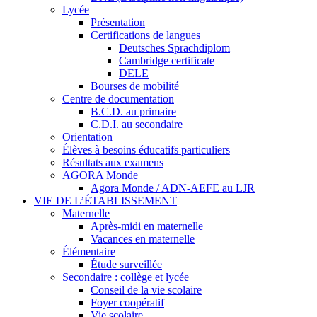
Lycée
Présentation
Certifications de langues
Deutsches Sprachdiplom
Cambridge certificate
DELE
Bourses de mobilité
Centre de documentation
B.C.D. au primaire
C.D.I. au secondaire
Orientation
Élèves à besoins éducatifs particuliers
Résultats aux examens
AGORA Monde
Agora Monde / ADN-AEFE au LJR
VIE DE L’ÉTABLISSEMENT
Maternelle
Après-midi en maternelle
Vacances en maternelle
Élémentaire
Étude surveillée
Secondaire : collège et lycée
Conseil de la vie scolaire
Foyer coopératif
Vie scolaire