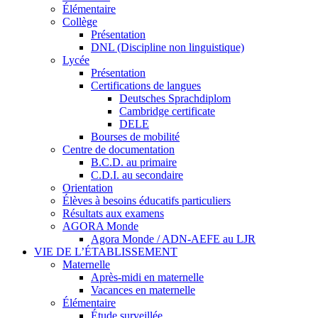
Élémentaire
Collège
Présentation
DNL (Discipline non linguistique)
Lycée
Présentation
Certifications de langues
Deutsches Sprachdiplom
Cambridge certificate
DELE
Bourses de mobilité
Centre de documentation
B.C.D. au primaire
C.D.I. au secondaire
Orientation
Élèves à besoins éducatifs particuliers
Résultats aux examens
AGORA Monde
Agora Monde / ADN-AEFE au LJR
VIE DE L’ÉTABLISSEMENT
Maternelle
Après-midi en maternelle
Vacances en maternelle
Élémentaire
Étude surveillée