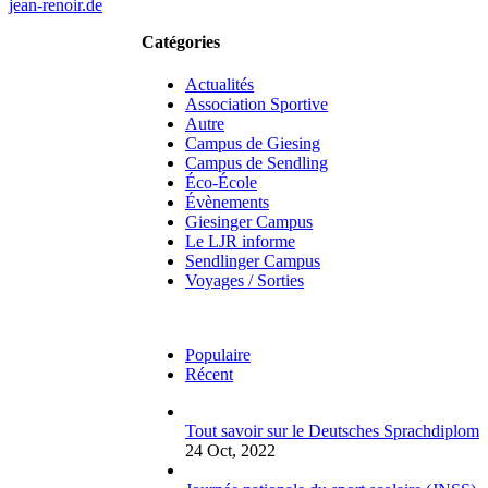
jean-renoir.de
Catégories
Actualités
Association Sportive
Autre
Campus de Giesing
Campus de Sendling
Éco-École
Évènements
Giesinger Campus
Le LJR informe
Sendlinger Campus
Voyages / Sorties
Populaire
Récent
Tout savoir sur le Deutsches Sprachdiplom
24 Oct, 2022