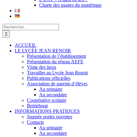
Charte des usages du numérique
Rechercher:
ACCUEIL
LE LYCÉE JEAN RENOIR
Présentation de l’établissement
Présentation du réseau AEFE
Visite des lieux
Travailler au Lycée Jean Renoir
Publications officielles
Association de parents d’élèves
Au primaire
Au secondaire
Coopérative scolaire
Betriebsrat
INFORMATIONS PRATIQUES
Journée portes ouvertes
Contacts
Au primaire
Au secondaire