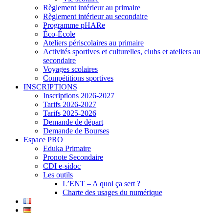
Règlement intérieur au primaire
Règlement intérieur au secondaire
Programme pHARe
Éco-École
Ateliers périscolaires au primaire
Activités sportives et culturelles, clubs et ateliers au
secondaire
Voyages scolaires
Compétitions sportives
INSCRIPTIONS
Inscriptions 2026-2027
Tarifs 2026-2027
Tarifs 2025-2026
Demande de départ
Demande de Bourses
Espace PRO
Eduka Primaire
Pronote Secondaire
CDI e-sidoc
Les outils
L’ENT – A quoi ça sert ?
Charte des usages du numérique