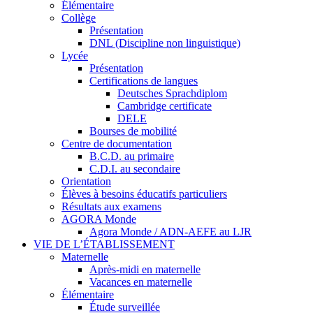
Élémentaire
Collège
Présentation
DNL (Discipline non linguistique)
Lycée
Présentation
Certifications de langues
Deutsches Sprachdiplom
Cambridge certificate
DELE
Bourses de mobilité
Centre de documentation
B.C.D. au primaire
C.D.I. au secondaire
Orientation
Élèves à besoins éducatifs particuliers
Résultats aux examens
AGORA Monde
Agora Monde / ADN-AEFE au LJR
VIE DE L’ÉTABLISSEMENT
Maternelle
Après-midi en maternelle
Vacances en maternelle
Élémentaire
Étude surveillée