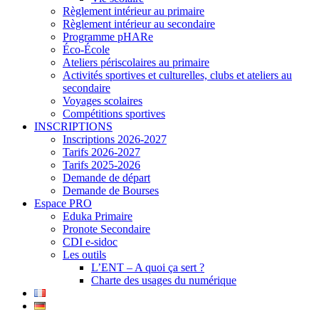
Règlement intérieur au primaire
Règlement intérieur au secondaire
Programme pHARe
Éco-École
Ateliers périscolaires au primaire
Activités sportives et culturelles, clubs et ateliers au
secondaire
Voyages scolaires
Compétitions sportives
INSCRIPTIONS
Inscriptions 2026-2027
Tarifs 2026-2027
Tarifs 2025-2026
Demande de départ
Demande de Bourses
Espace PRO
Eduka Primaire
Pronote Secondaire
CDI e-sidoc
Les outils
L’ENT – A quoi ça sert ?
Charte des usages du numérique