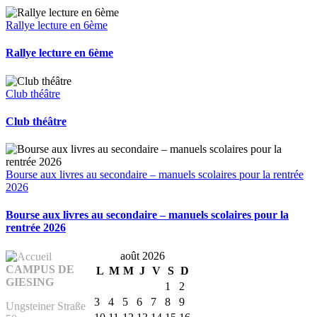
Rallye lecture en 6ème
Rallye lecture en 6ème
Club théâtre
Club théâtre
Bourse aux livres au secondaire – manuels scolaires pour la rentrée
2026
Bourse aux livres au secondaire – manuels scolaires pour la
rentrée 2026
août 2026
CAMPUS DE
L
M
M
J
V
S
D
GIESING
1
2
3
4
5
6
7
8
9
Ungsteiner Straße