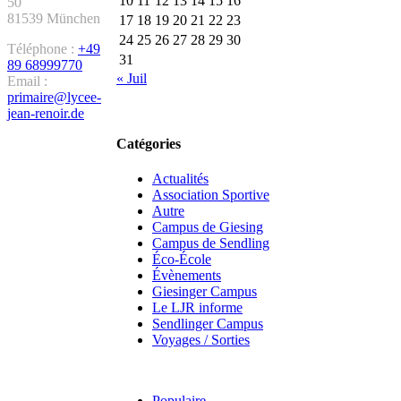
10
11
12
13
14
15
16
50
81539 München
17
18
19
20
21
22
23
24
25
26
27
28
29
30
Téléphone :
+49
31
89 68999770
« Juil
Email :
primaire@lycee-
jean-renoir.de
Catégories
Actualités
Association Sportive
Autre
Campus de Giesing
Campus de Sendling
Éco-École
Évènements
Giesinger Campus
Le LJR informe
Sendlinger Campus
Voyages / Sorties
Populaire