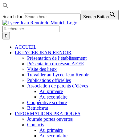
Search for:
Search Button
Passer
LinkedIn
Facebook
Instagram
Rss
au
Rechercher:
contenu
ACCUEIL
LE LYCÉE JEAN RENOIR
Présentation de l’établissement
Présentation du réseau AEFE
Visite des lieux
Travailler au Lycée Jean Renoir
Publications officielles
Association de parents d’élèves
Au primaire
Au secondaire
Coopérative scolaire
Betriebsrat
INFORMATIONS PRATIQUES
Journée portes ouvertes
Contacts
Au primaire
Au secondaire