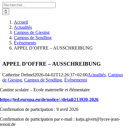
Rechercher:
Accueil
Actualités
Campus de Giesing
Campus de Sendling
Évènements
APPEL D’OFFRE – AUSSCHREIBUNG
APPEL D’OFFRE – AUSSCHREIBUNG
Catherine Dehnel
2026-04-02T12:26:37+02:00
Actualités
,
Campus
de Giesing
,
Campus de Sendling
,
Évènements
|
Cantine scolaire – Ecole maternelle et élémentaire
https://ted.europa.eu/de/notice/-/detail/213920-2026
Confirmation de participation : 9 avril 2026
Confirmation de participation par e-mail : katja.givert@lycee-jean-
renoir.de