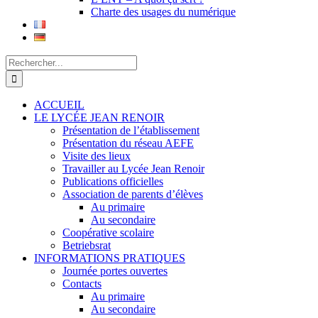
Charte des usages du numérique
Rechercher:
ACCUEIL
LE LYCÉE JEAN RENOIR
Présentation de l’établissement
Présentation du réseau AEFE
Visite des lieux
Travailler au Lycée Jean Renoir
Publications officielles
Association de parents d’élèves
Au primaire
Au secondaire
Coopérative scolaire
Betriebsrat
INFORMATIONS PRATIQUES
Journée portes ouvertes
Contacts
Au primaire
Au secondaire