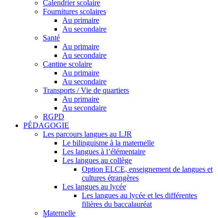
Calendrier scolaire
Fournitures scolaires
Au primaire
Au secondaire
Santé
Au primaire
Au secondaire
Cantine scolaire
Au primaire
Au secondaire
Transports / Vie de quartiers
Au primaire
Au secondaire
RGPD
PÉDAGOGIE
Les parcours langues au LJR
Le bilinguisme à la maternelle
Les langues à l’élémentaire
Les langues au collège
Option ELCE, enseignement de langues et
cultures étrangères
Les langues au lycée
Les langues au lycée et les différentes
filières du baccalauréat
Maternelle