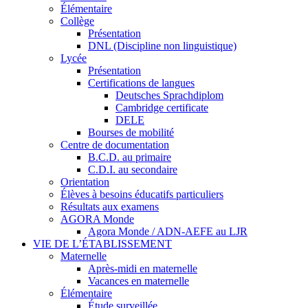
Élémentaire
Collège
Présentation
DNL (Discipline non linguistique)
Lycée
Présentation
Certifications de langues
Deutsches Sprachdiplom
Cambridge certificate
DELE
Bourses de mobilité
Centre de documentation
B.C.D. au primaire
C.D.I. au secondaire
Orientation
Élèves à besoins éducatifs particuliers
Résultats aux examens
AGORA Monde
Agora Monde / ADN-AEFE au LJR
VIE DE L’ÉTABLISSEMENT
Maternelle
Après-midi en maternelle
Vacances en maternelle
Élémentaire
Étude surveillée