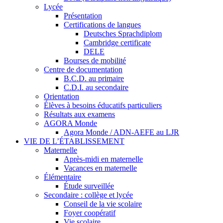
Lycée
Présentation
Certifications de langues
Deutsches Sprachdiplom
Cambridge certificate
DELE
Bourses de mobilité
Centre de documentation
B.C.D. au primaire
C.D.I. au secondaire
Orientation
Élèves à besoins éducatifs particuliers
Résultats aux examens
AGORA Monde
Agora Monde / ADN-AEFE au LJR
VIE DE L’ÉTABLISSEMENT
Maternelle
Après-midi en maternelle
Vacances en maternelle
Élémentaire
Étude surveillée
Secondaire : collège et lycée
Conseil de la vie scolaire
Foyer coopératif
Vie scolaire