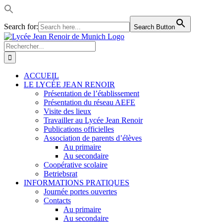
Search for:
Search Button
Passer
LinkedIn
Facebook
Instagram
Rss
au
Rechercher:
contenu
ACCUEIL
LE LYCÉE JEAN RENOIR
Présentation de l’établissement
Présentation du réseau AEFE
Visite des lieux
Travailler au Lycée Jean Renoir
Publications officielles
Association de parents d’élèves
Au primaire
Au secondaire
Coopérative scolaire
Betriebsrat
INFORMATIONS PRATIQUES
Journée portes ouvertes
Contacts
Au primaire
Au secondaire