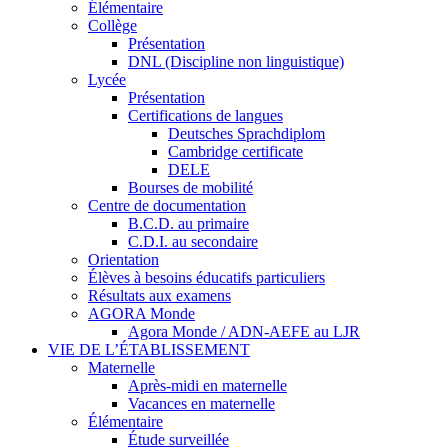
Élémentaire
Collège
Présentation
DNL (Discipline non linguistique)
Lycée
Présentation
Certifications de langues
Deutsches Sprachdiplom
Cambridge certificate
DELE
Bourses de mobilité
Centre de documentation
B.C.D. au primaire
C.D.I. au secondaire
Orientation
Élèves à besoins éducatifs particuliers
Résultats aux examens
AGORA Monde
Agora Monde / ADN-AEFE au LJR
VIE DE L’ÉTABLISSEMENT
Maternelle
Après-midi en maternelle
Vacances en maternelle
Élémentaire
Étude surveillée