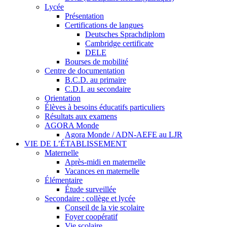
Lycée
Présentation
Certifications de langues
Deutsches Sprachdiplom
Cambridge certificate
DELE
Bourses de mobilité
Centre de documentation
B.C.D. au primaire
C.D.I. au secondaire
Orientation
Élèves à besoins éducatifs particuliers
Résultats aux examens
AGORA Monde
Agora Monde / ADN-AEFE au LJR
VIE DE L’ÉTABLISSEMENT
Maternelle
Après-midi en maternelle
Vacances en maternelle
Élémentaire
Étude surveillée
Secondaire : collège et lycée
Conseil de la vie scolaire
Foyer coopératif
Vie scolaire