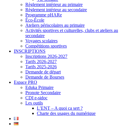
Règlement intérieur au primaire
Règlement intérieur au secondaire
Programme pHARe
Éco-École
Ateliers périscolaires au primaire
Activités sportives et culturelles, clubs et ateliers au
secondaire
Voyages scolaires
Compétitions sportives
INSCRIPTIONS
Inscriptions 2026-2027
Tarifs 2026-2027
Tarifs 2025-2026
Demande de départ
Demande de Bourses
Espace PRO
Eduka Primaire
Pronote Secondaire
CDI e-sidoc
Les outils
L’ENT – A quoi ça sert ?
Charte des usages du numérique