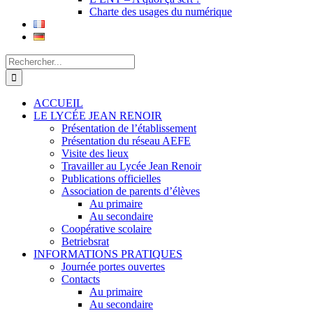
Charte des usages du numérique
Rechercher:
ACCUEIL
LE LYCÉE JEAN RENOIR
Présentation de l’établissement
Présentation du réseau AEFE
Visite des lieux
Travailler au Lycée Jean Renoir
Publications officielles
Association de parents d’élèves
Au primaire
Au secondaire
Coopérative scolaire
Betriebsrat
INFORMATIONS PRATIQUES
Journée portes ouvertes
Contacts
Au primaire
Au secondaire