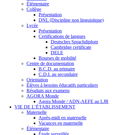
Élémentaire
Collège
Présentation
DNL (Discipline non linguistique)
Lycée
Présentation
Certifications de langues
Deutsches Sprachdiplom
Cambridge certificate
DELE
Bourses de mobilité
Centre de documentation
B.C.D. au primaire
C.D.I. au secondaire
Orientation
Élèves à besoins éducatifs particuliers
Résultats aux examens
AGORA Monde
Agora Monde / ADN-AEFE au LJR
VIE DE L’ÉTABLISSEMENT
Maternelle
Après-midi en maternelle
Vacances en maternelle
Élémentaire
Étude surveillée