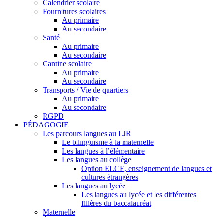
Calendrier scolaire
Fournitures scolaires
Au primaire
Au secondaire
Santé
Au primaire
Au secondaire
Cantine scolaire
Au primaire
Au secondaire
Transports / Vie de quartiers
Au primaire
Au secondaire
RGPD
PÉDAGOGIE
Les parcours langues au LJR
Le bilinguisme à la maternelle
Les langues à l’élémentaire
Les langues au collège
Option ELCE, enseignement de langues et
cultures étrangères
Les langues au lycée
Les langues au lycée et les différentes
filières du baccalauréat
Maternelle