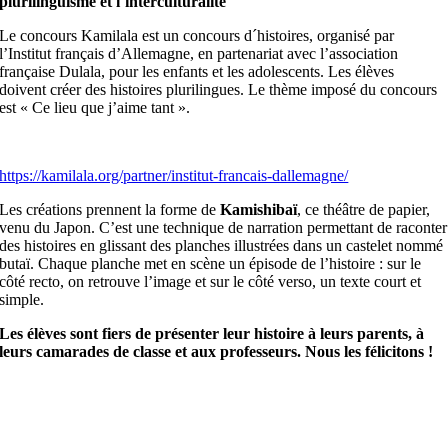
plurilinguisme et l´interculturalité
Le concours Kamilala est un concours d´histoires, organisé par
l’Institut français d’Allemagne, en partenariat avec l’association
française Dulala, pour les enfants et les adolescents. Les élèves
doivent créer des histoires plurilingues. Le thème imposé du concours
est « Ce lieu que j’aime tant ».
https://kamilala.org/partner/institut-francais-dallemagne/
Les créations prennent la forme de
Kamishibaï
, ce théâtre de papier,
venu du Japon. C’est une technique de narration permettant de raconter
des histoires en glissant des planches illustrées dans un castelet nommé
butaï. Chaque planche met en scène un épisode de l’histoire : sur le
côté recto, on retrouve l’image et sur le côté verso, un texte court et
simple.
Les élèves sont fiers de présenter leur histoire à leurs parents, à
leurs camarades de classe et aux professeurs. Nous les félicitons !