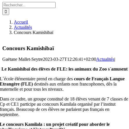
Rechercher:
Accueil
Actualités
Concours Kamishibaï
Concours Kamishibaï
Gaëtane Mallet-Seytre
2023-03-27T12:26:41+02:00
Actualités
|
Le Kamishibaï des élèves de FLE: les animaux du Zoo s´amusent
L´école élémentaire prend en charge des
cours de Français Langue
Etrangère (FLE)
destinés aux enfants non francophones, dès la
maternelle et pour tous les niveaux.
Dans ce cadre, un groupe constitué de 18 élèves venant de 7 classes de
Cp et CE1 participe au concours Kamilala organisé par l’institut
français. Beaucoup de ces élèves ne parlaient pas français en
septembre.
Le concours Kamilala : un projet créatif pour aborder le