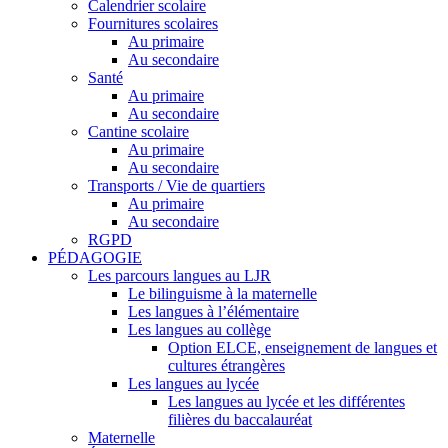
Calendrier scolaire
Fournitures scolaires
Au primaire
Au secondaire
Santé
Au primaire
Au secondaire
Cantine scolaire
Au primaire
Au secondaire
Transports / Vie de quartiers
Au primaire
Au secondaire
RGPD
PÉDAGOGIE
Les parcours langues au LJR
Le bilinguisme à la maternelle
Les langues à l’élémentaire
Les langues au collège
Option ELCE, enseignement de langues et
cultures étrangères
Les langues au lycée
Les langues au lycée et les différentes
filières du baccalauréat
Maternelle