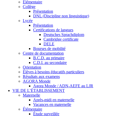
Élémentaire
Collège
Présentation
DNL (Discipline non linguistique)
Lycée
Présentation
Certifications de langues
Deutsches Sprachdiplom
Cambridge certificate
DELE
Bourses de mobilité
Centre de documentation
B.C.D. au primaire
C.D.I. au secondaire
Orientation
Élèves à besoins éducatifs particuliers
Résultats aux examens
AGORA Monde
Agora Monde / ADN-AEFE au LJR
VIE DE L’ÉTABLISSEMENT
Maternelle
Après-midi en maternelle
Vacances en maternelle
Élémentaire
Étude surveillée