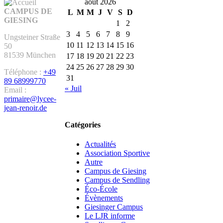
août 2026
CAMPUS DE
L
M
M
J
V
S
D
GIESING
1
2
3
4
5
6
7
8
9
Ungsteiner Straße
10
11
12
13
14
15
16
50
81539 München
17
18
19
20
21
22
23
24
25
26
27
28
29
30
Téléphone :
+49
31
89 68999770
« Juil
Email :
primaire@lycee-
jean-renoir.de
Catégories
Actualités
Association Sportive
Autre
Campus de Giesing
Campus de Sendling
Éco-École
Évènements
Giesinger Campus
Le LJR informe