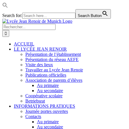
Search for:
Search Button
Passer
LinkedIn
Facebook
Instagram
Rss
au
Rechercher:
contenu
ACCUEIL
LE LYCÉE JEAN RENOIR
Présentation de l’établissement
Présentation du réseau AEFE
Visite des lieux
Travailler au Lycée Jean Renoir
Publications officielles
Association de parents d’élèves
Au primaire
Au secondaire
Coopérative scolaire
Betriebsrat
INFORMATIONS PRATIQUES
Journée portes ouvertes
Contacts
Au primaire
Au secondaire