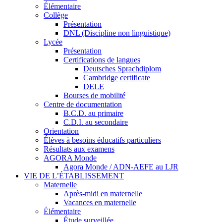
Élémentaire
Collège
Présentation
DNL (Discipline non linguistique)
Lycée
Présentation
Certifications de langues
Deutsches Sprachdiplom
Cambridge certificate
DELE
Bourses de mobilité
Centre de documentation
B.C.D. au primaire
C.D.I. au secondaire
Orientation
Élèves à besoins éducatifs particuliers
Résultats aux examens
AGORA Monde
Agora Monde / ADN-AEFE au LJR
VIE DE L’ÉTABLISSEMENT
Maternelle
Après-midi en maternelle
Vacances en maternelle
Élémentaire
Étude surveillée