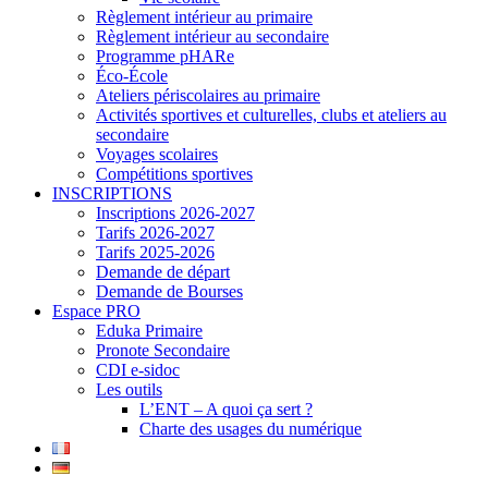
Règlement intérieur au primaire
Règlement intérieur au secondaire
Programme pHARe
Éco-École
Ateliers périscolaires au primaire
Activités sportives et culturelles, clubs et ateliers au
secondaire
Voyages scolaires
Compétitions sportives
INSCRIPTIONS
Inscriptions 2026-2027
Tarifs 2026-2027
Tarifs 2025-2026
Demande de départ
Demande de Bourses
Espace PRO
Eduka Primaire
Pronote Secondaire
CDI e-sidoc
Les outils
L’ENT – A quoi ça sert ?
Charte des usages du numérique