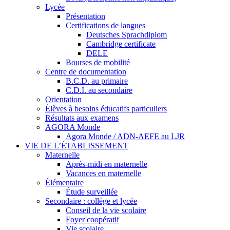
Lycée
Présentation
Certifications de langues
Deutsches Sprachdiplom
Cambridge certificate
DELE
Bourses de mobilité
Centre de documentation
B.C.D. au primaire
C.D.I. au secondaire
Orientation
Élèves à besoins éducatifs particuliers
Résultats aux examens
AGORA Monde
Agora Monde / ADN-AEFE au LJR
VIE DE L’ÉTABLISSEMENT
Maternelle
Après-midi en maternelle
Vacances en maternelle
Élémentaire
Étude surveillée
Secondaire : collège et lycée
Conseil de la vie scolaire
Foyer coopératif
Vie scolaire