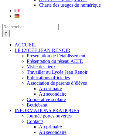
Charte des usages du numérique
Rechercher:
ACCUEIL
LE LYCÉE JEAN RENOIR
Présentation de l’établissement
Présentation du réseau AEFE
Visite des lieux
Travailler au Lycée Jean Renoir
Publications officielles
Association de parents d’élèves
Au primaire
Au secondaire
Coopérative scolaire
Betriebsrat
INFORMATIONS PRATIQUES
Journée portes ouvertes
Contacts
Au primaire
Au secondaire