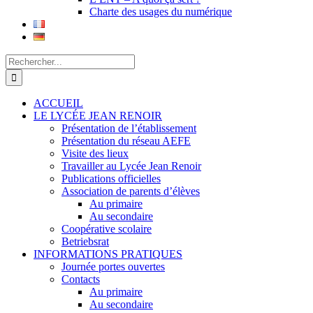
Charte des usages du numérique
Rechercher:
ACCUEIL
LE LYCÉE JEAN RENOIR
Présentation de l’établissement
Présentation du réseau AEFE
Visite des lieux
Travailler au Lycée Jean Renoir
Publications officielles
Association de parents d’élèves
Au primaire
Au secondaire
Coopérative scolaire
Betriebsrat
INFORMATIONS PRATIQUES
Journée portes ouvertes
Contacts
Au primaire
Au secondaire