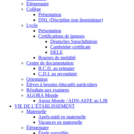
Élémentaire
Collège
Présentation
DNL (Discipline non linguistique)
Lycée
Présentation
Certifications de langues
Deutsches Sprachdiplom
Cambridge certificate
DELE
Bourses de mobilité
Centre de documentation
B.C.D. au primaire
C.D.I. au secondaire
Orientation
Élèves à besoins éducatifs particuliers
Résultats aux examens
AGORA Monde
Agora Monde / ADN-AEFE au LJR
VIE DE L’ÉTABLISSEMENT
Maternelle
Après-midi en maternelle
Vacances en maternelle
Élémentaire
Étude surveillée