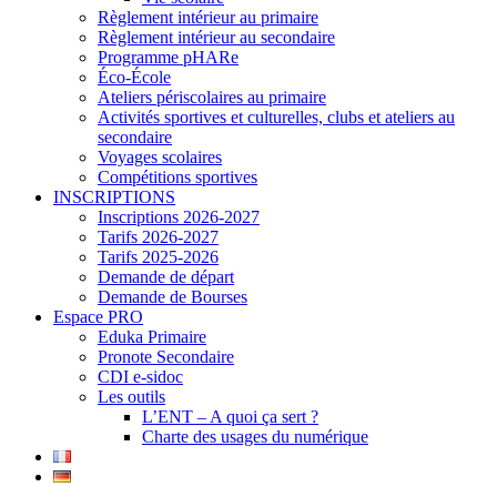
Règlement intérieur au primaire
Règlement intérieur au secondaire
Programme pHARe
Éco-École
Ateliers périscolaires au primaire
Activités sportives et culturelles, clubs et ateliers au
secondaire
Voyages scolaires
Compétitions sportives
INSCRIPTIONS
Inscriptions 2026-2027
Tarifs 2026-2027
Tarifs 2025-2026
Demande de départ
Demande de Bourses
Espace PRO
Eduka Primaire
Pronote Secondaire
CDI e-sidoc
Les outils
L’ENT – A quoi ça sert ?
Charte des usages du numérique