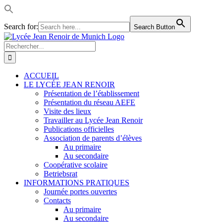
Search for:
Search Button
Passer
LinkedIn
Facebook
Instagram
Rss
au
Rechercher:
contenu
ACCUEIL
LE LYCÉE JEAN RENOIR
Présentation de l’établissement
Présentation du réseau AEFE
Visite des lieux
Travailler au Lycée Jean Renoir
Publications officielles
Association de parents d’élèves
Au primaire
Au secondaire
Coopérative scolaire
Betriebsrat
INFORMATIONS PRATIQUES
Journée portes ouvertes
Contacts
Au primaire
Au secondaire