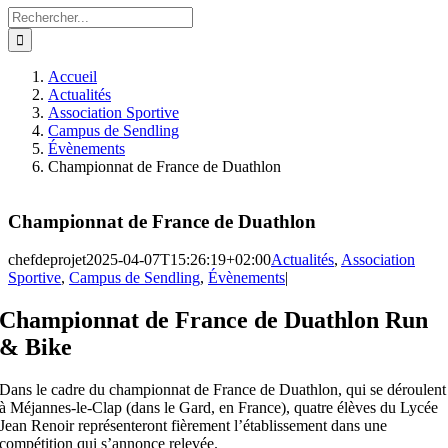
Rechercher:
Accueil
Actualités
Association Sportive
Campus de Sendling
Évènements
Championnat de France de Duathlon
Championnat de France de Duathlon
chefdeprojet
2025-04-07T15:26:19+02:00
Actualités
,
Association
Sportive
,
Campus de Sendling
,
Évènements
|
Championnat de France de Duathlon Run
& Bike
Dans le cadre du championnat de France de Duathlon, qui se déroulent
à Méjannes-le-Clap (dans le Gard, en France), quatre élèves du Lycée
Jean Renoir représenteront fièrement l’établissement dans une
compétition qui s’annonce relevée.