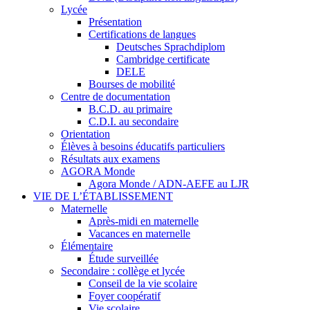
Lycée
Présentation
Certifications de langues
Deutsches Sprachdiplom
Cambridge certificate
DELE
Bourses de mobilité
Centre de documentation
B.C.D. au primaire
C.D.I. au secondaire
Orientation
Élèves à besoins éducatifs particuliers
Résultats aux examens
AGORA Monde
Agora Monde / ADN-AEFE au LJR
VIE DE L’ÉTABLISSEMENT
Maternelle
Après-midi en maternelle
Vacances en maternelle
Élémentaire
Étude surveillée
Secondaire : collège et lycée
Conseil de la vie scolaire
Foyer coopératif
Vie scolaire