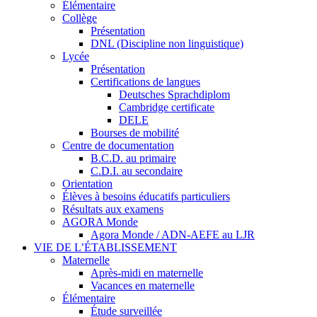
Élémentaire
Collège
Présentation
DNL (Discipline non linguistique)
Lycée
Présentation
Certifications de langues
Deutsches Sprachdiplom
Cambridge certificate
DELE
Bourses de mobilité
Centre de documentation
B.C.D. au primaire
C.D.I. au secondaire
Orientation
Élèves à besoins éducatifs particuliers
Résultats aux examens
AGORA Monde
Agora Monde / ADN-AEFE au LJR
VIE DE L’ÉTABLISSEMENT
Maternelle
Après-midi en maternelle
Vacances en maternelle
Élémentaire
Étude surveillée