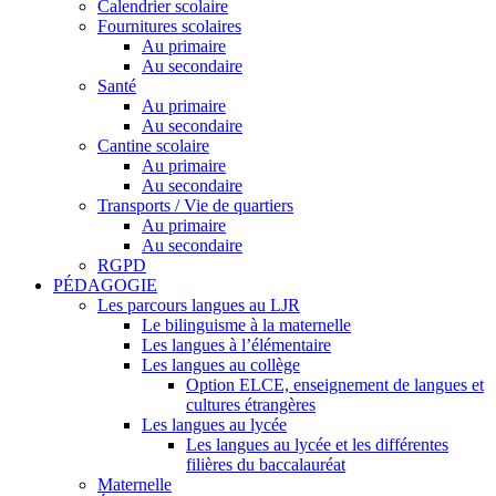
Calendrier scolaire
Fournitures scolaires
Au primaire
Au secondaire
Santé
Au primaire
Au secondaire
Cantine scolaire
Au primaire
Au secondaire
Transports / Vie de quartiers
Au primaire
Au secondaire
RGPD
PÉDAGOGIE
Les parcours langues au LJR
Le bilinguisme à la maternelle
Les langues à l’élémentaire
Les langues au collège
Option ELCE, enseignement de langues et
cultures étrangères
Les langues au lycée
Les langues au lycée et les différentes
filières du baccalauréat
Maternelle