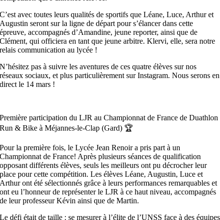
C’est avec toutes leurs qualités de sportifs que Léane, Luce, Arthur et
Augustin seront sur la ligne de départ pour s’élancer dans cette
épreuve, accompagnés d’Amandine, jeune reporter, ainsi que de
Clément, qui officiera en tant que jeune arbitre. Klervi, elle, sera notre
relais communication au lycée !
N’hésitez pas à suivre les aventures de ces quatre élèves sur nos
réseaux sociaux, et plus particulièrement sur Instagram. Nous serons en
direct le 14 mars !
Première participation du LJR au Championnat de France de Duathlon
Run & Bike à Méjannes-le-Clap (Gard) 🏆
Pour la première fois, le Lycée Jean Renoir a pris part à un
Championnat de France! Après plusieurs séances de qualification
opposant différents élèves, seuls les meilleurs ont pu décrocher leur
place pour cette compétition. Les élèves Léane, Augustin, Luce et
Arthur ont été sélectionnés grâce à leurs performances remarquables et
ont eu l’honneur de représenter le LJR à ce haut niveau, accompagnés
de leur professeur Kévin ainsi que de Martin.
Le défi était de taille : se mesurer à l’élite de l’UNSS face à des équipe