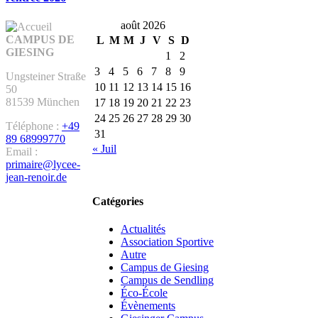
août 2026
CAMPUS DE
L
M
M
J
V
S
D
GIESING
1
2
3
4
5
6
7
8
9
Ungsteiner Straße
10
11
12
13
14
15
16
50
81539 München
17
18
19
20
21
22
23
24
25
26
27
28
29
30
Téléphone :
+49
31
89 68999770
« Juil
Email :
primaire@lycee-
jean-renoir.de
Catégories
Actualités
Association Sportive
Autre
Campus de Giesing
Campus de Sendling
Éco-École
Évènements