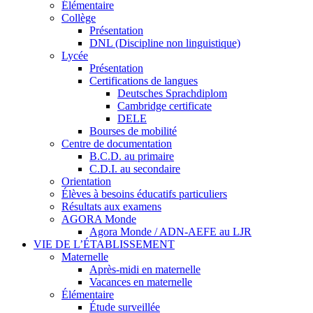
Élémentaire
Collège
Présentation
DNL (Discipline non linguistique)
Lycée
Présentation
Certifications de langues
Deutsches Sprachdiplom
Cambridge certificate
DELE
Bourses de mobilité
Centre de documentation
B.C.D. au primaire
C.D.I. au secondaire
Orientation
Élèves à besoins éducatifs particuliers
Résultats aux examens
AGORA Monde
Agora Monde / ADN-AEFE au LJR
VIE DE L’ÉTABLISSEMENT
Maternelle
Après-midi en maternelle
Vacances en maternelle
Élémentaire
Étude surveillée