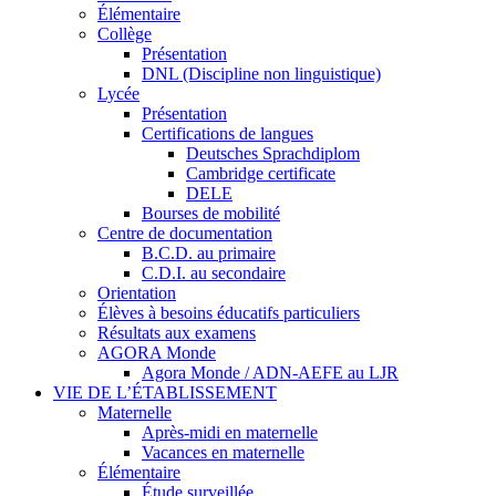
Élémentaire
Collège
Présentation
DNL (Discipline non linguistique)
Lycée
Présentation
Certifications de langues
Deutsches Sprachdiplom
Cambridge certificate
DELE
Bourses de mobilité
Centre de documentation
B.C.D. au primaire
C.D.I. au secondaire
Orientation
Élèves à besoins éducatifs particuliers
Résultats aux examens
AGORA Monde
Agora Monde / ADN-AEFE au LJR
VIE DE L’ÉTABLISSEMENT
Maternelle
Après-midi en maternelle
Vacances en maternelle
Élémentaire
Étude surveillée