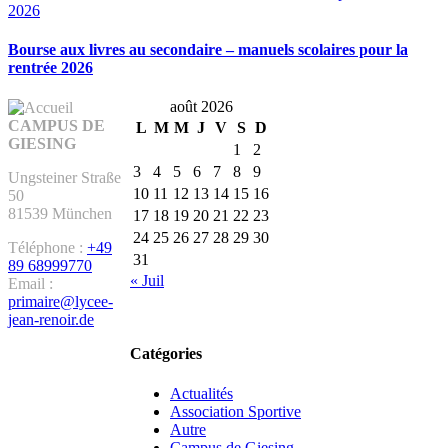
2026
Bourse aux livres au secondaire – manuels scolaires pour la
rentrée 2026
août 2026
CAMPUS DE
L
M
M
J
V
S
D
GIESING
1
2
3
4
5
6
7
8
9
Ungsteiner Straße
10
11
12
13
14
15
16
50
81539 München
17
18
19
20
21
22
23
24
25
26
27
28
29
30
Téléphone :
+49
31
89 68999770
« Juil
Email :
primaire@lycee-
jean-renoir.de
Catégories
Actualités
Association Sportive
Autre
Campus de Giesing