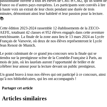
passionnante ouverte à tous les élèves de CM1 et CM2, qu’ils soient de
France ou d’autres pays européens. Les participants sont conviés à lire
à haute voix un extrait de leur choix pendant une durée de trois
minutes, démontrant ainsi leur habileté et leur passion pour la lecture.
📚
Cette édition 2023-2024 rassemble 12 établissements de la ZECO-
AEFE, totalisant 42 classes et 952 élèves engagés dans cette aventure
enrichissante. La finale de la zone aura lieu le 13 mars 2024 au Lycée
Français de Varsovie, où deux de nos élèves représenteront le Lycée
Jean Renoir de Munich.
Le point culminant de ce grand jeu-concours sera la finale qui se
tiendra sur la prestigieuse scène de la Comédie-Française à Paris, au
mois de juin, où les lauréats auront l’opportunité de briller et de
célébrer leur amour pour la lecture devant un public prestigieux.
Un grand bravo à tous nos élèves qui ont participé à ce concours, ainsi
qu’à nos bibliothécaires, qui les ont accompagnés !
Partager cet article
Facebook
X
Pinterest
Email
Articles similaires