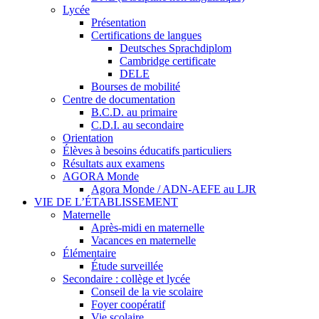
Lycée
Présentation
Certifications de langues
Deutsches Sprachdiplom
Cambridge certificate
DELE
Bourses de mobilité
Centre de documentation
B.C.D. au primaire
C.D.I. au secondaire
Orientation
Élèves à besoins éducatifs particuliers
Résultats aux examens
AGORA Monde
Agora Monde / ADN-AEFE au LJR
VIE DE L’ÉTABLISSEMENT
Maternelle
Après-midi en maternelle
Vacances en maternelle
Élémentaire
Étude surveillée
Secondaire : collège et lycée
Conseil de la vie scolaire
Foyer coopératif
Vie scolaire