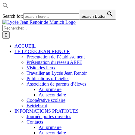
Search for:
Search Button
Passer
LinkedIn
Facebook
Instagram
Rss
au
Rechercher:
contenu
ACCUEIL
LE LYCÉE JEAN RENOIR
Présentation de l’établissement
Présentation du réseau AEFE
Visite des lieux
Travailler au Lycée Jean Renoir
Publications officielles
Association de parents d’élèves
Au primaire
Au secondaire
Coopérative scolaire
Betriebsrat
INFORMATIONS PRATIQUES
Journée portes ouvertes
Contacts
Au primaire
Au secondaire