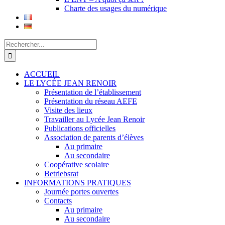
Charte des usages du numérique
Rechercher:
ACCUEIL
LE LYCÉE JEAN RENOIR
Présentation de l’établissement
Présentation du réseau AEFE
Visite des lieux
Travailler au Lycée Jean Renoir
Publications officielles
Association de parents d’élèves
Au primaire
Au secondaire
Coopérative scolaire
Betriebsrat
INFORMATIONS PRATIQUES
Journée portes ouvertes
Contacts
Au primaire
Au secondaire