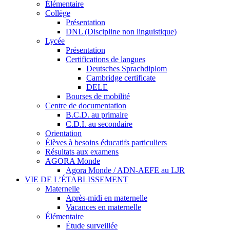
Élémentaire
Collège
Présentation
DNL (Discipline non linguistique)
Lycée
Présentation
Certifications de langues
Deutsches Sprachdiplom
Cambridge certificate
DELE
Bourses de mobilité
Centre de documentation
B.C.D. au primaire
C.D.I. au secondaire
Orientation
Élèves à besoins éducatifs particuliers
Résultats aux examens
AGORA Monde
Agora Monde / ADN-AEFE au LJR
VIE DE L’ÉTABLISSEMENT
Maternelle
Après-midi en maternelle
Vacances en maternelle
Élémentaire
Étude surveillée