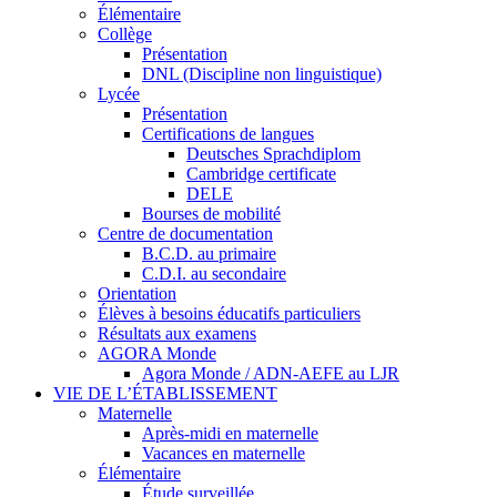
Élémentaire
Collège
Présentation
DNL (Discipline non linguistique)
Lycée
Présentation
Certifications de langues
Deutsches Sprachdiplom
Cambridge certificate
DELE
Bourses de mobilité
Centre de documentation
B.C.D. au primaire
C.D.I. au secondaire
Orientation
Élèves à besoins éducatifs particuliers
Résultats aux examens
AGORA Monde
Agora Monde / ADN-AEFE au LJR
VIE DE L’ÉTABLISSEMENT
Maternelle
Après-midi en maternelle
Vacances en maternelle
Élémentaire
Étude surveillée