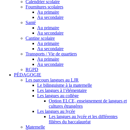
Calendrier scolaire
Fournitures scolaires
Au primaire
Au secondaire
Santé
Au primaire
Au secondaire
Cantine scolaire
Au primaire
Au secondaire
Transports / Vie de quartiers
Au primaire
Au secondaire
RGPD
PÉDAGOGIE
Les parcours langues au LJR
Le bilinguisme à la maternelle
Les langues à l’élémentaire
Les langues au collège
Option ELCE, enseignement de langues et
cultures étrangères
Les langues au lycée
Les langues au lycée et les différentes
filières du baccalauréat
Maternelle