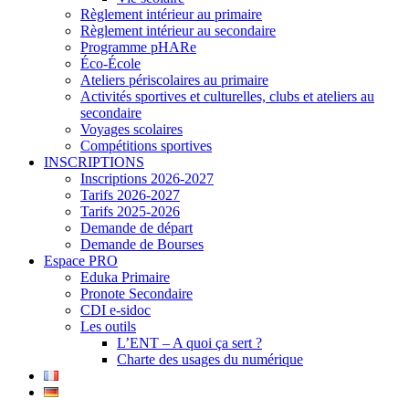
Règlement intérieur au primaire
Règlement intérieur au secondaire
Programme pHARe
Éco-École
Ateliers périscolaires au primaire
Activités sportives et culturelles, clubs et ateliers au
secondaire
Voyages scolaires
Compétitions sportives
INSCRIPTIONS
Inscriptions 2026-2027
Tarifs 2026-2027
Tarifs 2025-2026
Demande de départ
Demande de Bourses
Espace PRO
Eduka Primaire
Pronote Secondaire
CDI e-sidoc
Les outils
L’ENT – A quoi ça sert ?
Charte des usages du numérique