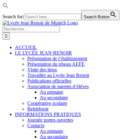
Search for:
Search Button
Passer
LinkedIn
Facebook
Instagram
Rss
au
Rechercher:
contenu
ACCUEIL
LE LYCÉE JEAN RENOIR
Présentation de l’établissement
Présentation du réseau AEFE
Visite des lieux
Travailler au Lycée Jean Renoir
Publications officielles
Association de parents d’élèves
Au primaire
Au secondaire
Coopérative scolaire
Betriebsrat
INFORMATIONS PRATIQUES
Journée portes ouvertes
Contacts
Au primaire
Au secondaire