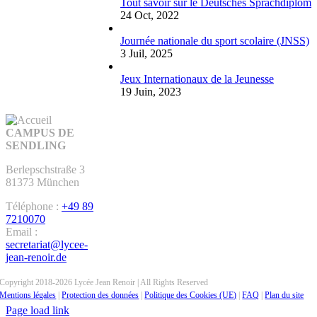
Tout savoir sur le Deutsches Sprachdiplom
24 Oct, 2022
Journée nationale du sport scolaire (JNSS)
3 Juil, 2025
Jeux Internationaux de la Jeunesse
19 Juin, 2023
CAMPUS DE
SENDLING
Berlepschstraße 3
81373 München
Téléphone :
+49 89
7210070
Email :
secretariat@lycee-
jean-renoir.de
Copyright 2018-2026 Lycée Jean Renoir | All Rights Reserved
Mentions légales
|
Protection des données
|
Politique des Cookies (UE)
|
FAQ
|
Plan du site
Page load link