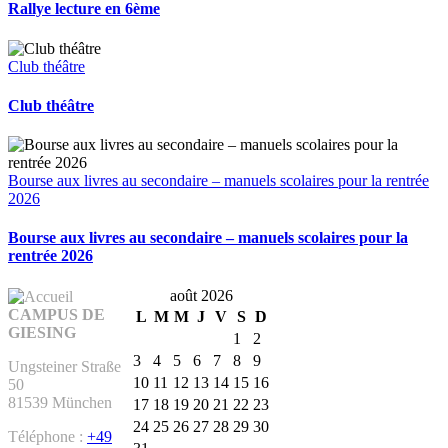
Rallye lecture en 6ème
Club théâtre
Club théâtre
Bourse aux livres au secondaire – manuels scolaires pour la rentrée
2026
Bourse aux livres au secondaire – manuels scolaires pour la
rentrée 2026
août 2026
CAMPUS DE
L
M
M
J
V
S
D
GIESING
1
2
3
4
5
6
7
8
9
Ungsteiner Straße
10
11
12
13
14
15
16
50
81539 München
17
18
19
20
21
22
23
24
25
26
27
28
29
30
Téléphone :
+49