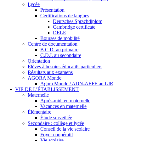
Lycée
Présentation
Certifications de langues
Deutsches Sprachdiplom
Cambridge certificate
DELE
Bourses de mobilité
Centre de documentation
B.C.D. au primaire
C.D.I. au secondaire
Orientation
Élèves à besoins éducatifs particuliers
Résultats aux examens
AGORA Monde
Agora Monde / ADN-AEFE au LJR
VIE DE L’ÉTABLISSEMENT
Maternelle
Après-midi en maternelle
Vacances en maternelle
Élémentaire
Étude surveillée
Secondaire : collège et lycée
Conseil de la vie scolaire
Foyer coopératif
Vie scolaire