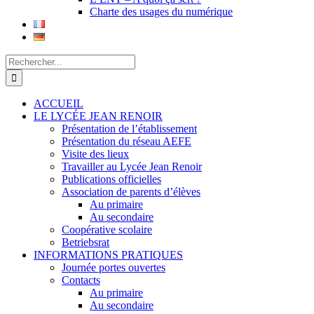
Charte des usages du numérique
Rechercher:
ACCUEIL
LE LYCÉE JEAN RENOIR
Présentation de l’établissement
Présentation du réseau AEFE
Visite des lieux
Travailler au Lycée Jean Renoir
Publications officielles
Association de parents d’élèves
Au primaire
Au secondaire
Coopérative scolaire
Betriebsrat
INFORMATIONS PRATIQUES
Journée portes ouvertes
Contacts
Au primaire
Au secondaire