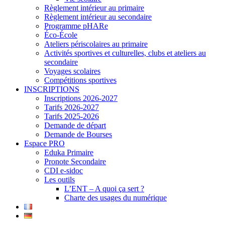
Règlement intérieur au primaire
Règlement intérieur au secondaire
Programme pHARe
Éco-École
Ateliers périscolaires au primaire
Activités sportives et culturelles, clubs et ateliers au
secondaire
Voyages scolaires
Compétitions sportives
INSCRIPTIONS
Inscriptions 2026-2027
Tarifs 2026-2027
Tarifs 2025-2026
Demande de départ
Demande de Bourses
Espace PRO
Eduka Primaire
Pronote Secondaire
CDI e-sidoc
Les outils
L’ENT – A quoi ça sert ?
Charte des usages du numérique