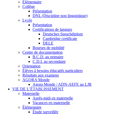
Élémentaire
Collège
Présentation
DNL (Discipline non linguistique)
Lycée
Présentation
Certifications de langues
Deutsches Sprachdiplom
Cambridge certificate
DELE
Bourses de mobilité
Centre de documentation
B.C.D. au primaire
C.D.I. au secondaire
Orientation
Élèves à besoins éducatifs particuliers
Résultats aux examens
AGORA Monde
Agora Monde / ADN-AEFE au LJR
VIE DE L’ÉTABLISSEMENT
Maternelle
Après-midi en maternelle
Vacances en maternelle
Élémentaire
Étude surveillée