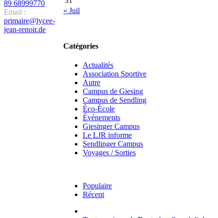
31
89 68999770
« Juil
Email :
primaire@lycee-
jean-renoir.de
Catégories
Actualités
Association Sportive
Autre
Campus de Giesing
Campus de Sendling
Éco-École
Évènements
Giesinger Campus
Le LJR informe
Sendlinger Campus
Voyages / Sorties
Populaire
Récent