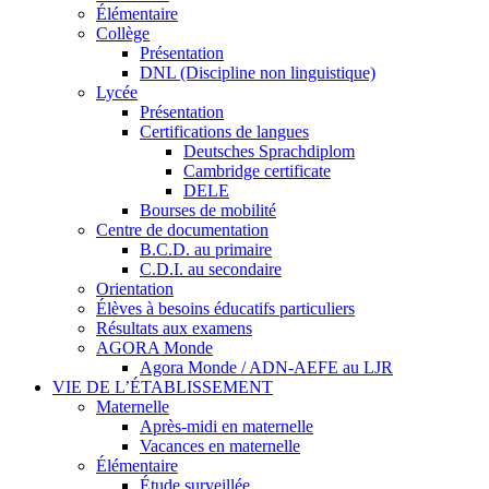
Élémentaire
Collège
Présentation
DNL (Discipline non linguistique)
Lycée
Présentation
Certifications de langues
Deutsches Sprachdiplom
Cambridge certificate
DELE
Bourses de mobilité
Centre de documentation
B.C.D. au primaire
C.D.I. au secondaire
Orientation
Élèves à besoins éducatifs particuliers
Résultats aux examens
AGORA Monde
Agora Monde / ADN-AEFE au LJR
VIE DE L’ÉTABLISSEMENT
Maternelle
Après-midi en maternelle
Vacances en maternelle
Élémentaire
Étude surveillée