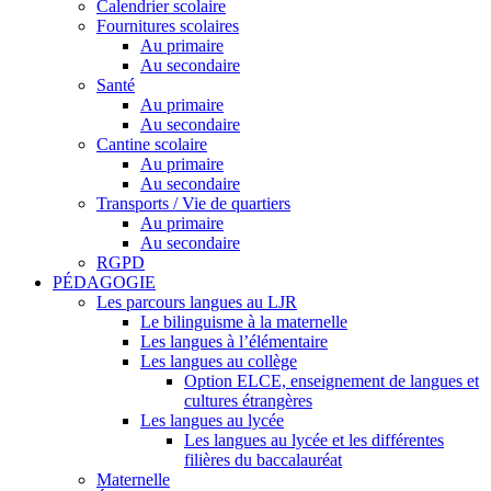
Calendrier scolaire
Fournitures scolaires
Au primaire
Au secondaire
Santé
Au primaire
Au secondaire
Cantine scolaire
Au primaire
Au secondaire
Transports / Vie de quartiers
Au primaire
Au secondaire
RGPD
PÉDAGOGIE
Les parcours langues au LJR
Le bilinguisme à la maternelle
Les langues à l’élémentaire
Les langues au collège
Option ELCE, enseignement de langues et
cultures étrangères
Les langues au lycée
Les langues au lycée et les différentes
filières du baccalauréat
Maternelle