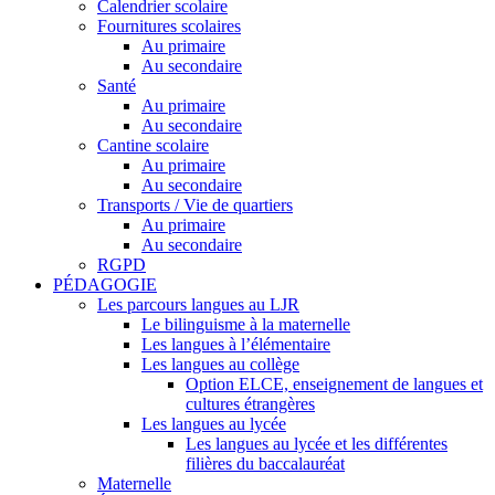
Calendrier scolaire
Fournitures scolaires
Au primaire
Au secondaire
Santé
Au primaire
Au secondaire
Cantine scolaire
Au primaire
Au secondaire
Transports / Vie de quartiers
Au primaire
Au secondaire
RGPD
PÉDAGOGIE
Les parcours langues au LJR
Le bilinguisme à la maternelle
Les langues à l’élémentaire
Les langues au collège
Option ELCE, enseignement de langues et
cultures étrangères
Les langues au lycée
Les langues au lycée et les différentes
filières du baccalauréat
Maternelle