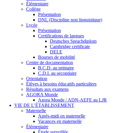
Élémentaire
Collège
Présentation
DNL (Discipline non linguistique)
Lycée
Présentation
Certifications de langues
Deutsches Sprachdiplom
Cambridge certificate
DELE
Bourses de mobilité
Centre de documentation
B.C.D. au primaire
C.D.I. au secondaire
Orientation
Élèves à besoins éducatifs particuliers
Résultats aux examens
AGORA Monde
Agora Monde / ADN-AEFE au LJR
VIE DE L’ÉTABLISSEMENT
Maternelle
Après-midi en maternelle
Vacances en maternelle
Élémentaire
Étude surveillée