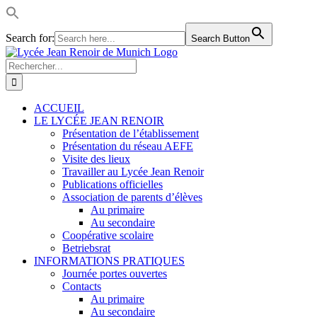
Search for:
Search Button
Passer
LinkedIn
Facebook
Instagram
Rss
au
Rechercher:
contenu
ACCUEIL
LE LYCÉE JEAN RENOIR
Présentation de l’établissement
Présentation du réseau AEFE
Visite des lieux
Travailler au Lycée Jean Renoir
Publications officielles
Association de parents d’élèves
Au primaire
Au secondaire
Coopérative scolaire
Betriebsrat
INFORMATIONS PRATIQUES
Journée portes ouvertes
Contacts
Au primaire
Au secondaire