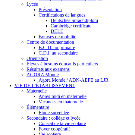
Lycée
Présentation
Certifications de langues
Deutsches Sprachdiplom
Cambridge certificate
DELE
Bourses de mobilité
Centre de documentation
B.C.D. au primaire
C.D.I. au secondaire
Orientation
Élèves à besoins éducatifs particuliers
Résultats aux examens
AGORA Monde
Agora Monde / ADN-AEFE au LJR
VIE DE L’ÉTABLISSEMENT
Maternelle
Après-midi en maternelle
Vacances en maternelle
Élémentaire
Étude surveillée
Secondaire : collège et lycée
Conseil de la vie scolaire
Foyer coopératif
Vie scolaire