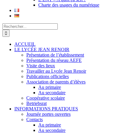
Charte des usages du numérique
Rechercher:
ACCUEIL
LE LYCÉE JEAN RENOIR
Présentation de l’établissement
Présentation du réseau AEFE
Visite des lieux
Travailler au Lycée Jean Renoir
Publications officielles
Association de parents d’élèves
Au primaire
Au secondaire
Coopérative scolaire
Betriebsrat
INFORMATIONS PRATIQUES
Journée portes ouvertes
Contacts
Au primaire
Au secondaire