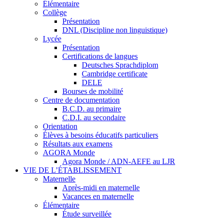
Élémentaire
Collège
Présentation
DNL (Discipline non linguistique)
Lycée
Présentation
Certifications de langues
Deutsches Sprachdiplom
Cambridge certificate
DELE
Bourses de mobilité
Centre de documentation
B.C.D. au primaire
C.D.I. au secondaire
Orientation
Élèves à besoins éducatifs particuliers
Résultats aux examens
AGORA Monde
Agora Monde / ADN-AEFE au LJR
VIE DE L’ÉTABLISSEMENT
Maternelle
Après-midi en maternelle
Vacances en maternelle
Élémentaire
Étude surveillée