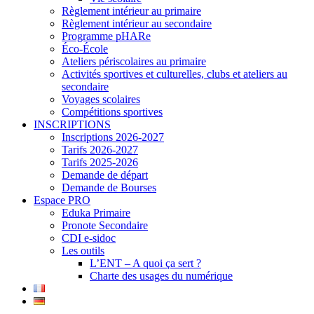
Règlement intérieur au primaire
Règlement intérieur au secondaire
Programme pHARe
Éco-École
Ateliers périscolaires au primaire
Activités sportives et culturelles, clubs et ateliers au
secondaire
Voyages scolaires
Compétitions sportives
INSCRIPTIONS
Inscriptions 2026-2027
Tarifs 2026-2027
Tarifs 2025-2026
Demande de départ
Demande de Bourses
Espace PRO
Eduka Primaire
Pronote Secondaire
CDI e-sidoc
Les outils
L’ENT – A quoi ça sert ?
Charte des usages du numérique